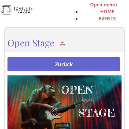
Open menu
HOME
EVENTS
ÜBER UNS
SERVICE
INFO-MATERIAL
Open Stage
SCHEUNENPOS
MITGLIED
WERDEN
Zurück
SCHEUNE
BUCHEN
KONTAKT