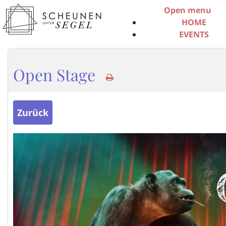
Open menu
HOME
EVENTS
ÜBER UNS
SERVICE
Open Stage
INFO-MATERI
SCHEUNENPO
MITGLIED WER
SCHEUNE BUC
Zurück
KONTAKT